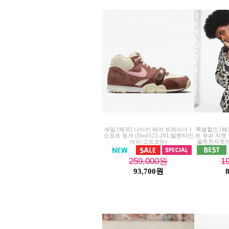
세일 [해외] 나이키 에어 트레이너 1
특별할인 [해
소프트 핑크 (Dm0522-201/발렌타인
트 푸퍼 자켓
데이/고프코어)
울추천자켓/
259,000
원
1
93,700원