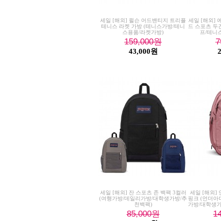
세일 [해외] 윌슨 어드밴티지 트리플
세일 [해외]
테니스 라켓 가방 (테니스가방/테니
드 스포츠 두
스용품/라켓가방)
프/테니
159,000
원
7
43,000원
세일 [해외] 잔 스포츠 존 백팩 3컬러
세일 [해외] 
(여행가방/데일리가방/대학생가방/추
핑크 (언더아
천백팩)
가방/대학생가
85,000
원
1