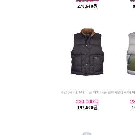
330,000
원
1
270,640원
세일 [해외] 바버 비콘 라지 배플 질레
세일 [해외] 
230,000
원
2
197,600원
1