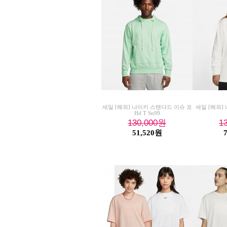
세일 [해외] 나이키 스탠다드 이슈 포
세일 [해외] 
Hd T Sn99
130,000
원
1
51,520원