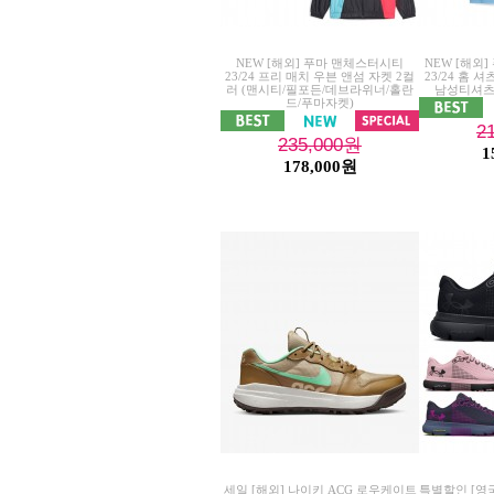
NEW [해외] 푸마 맨체스터시티
NEW [해외]
23/24 프리 매치 우븐 앤섬 자켓 2컬
23/24 홈 
러 (맨시티/필포든/데브라위너/홀란
남성티셔츠
드/푸마자켓)
2
235,000
원
1
178,000원
세일 [해외] 나이키 ACG 로우케이트
특별할인 [영