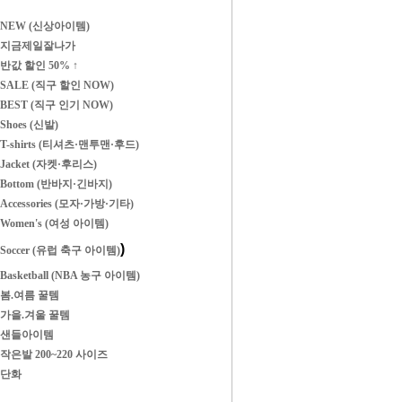
NEW (신상아이템)
지금제일잘나가
반값 할인 50% ↑
SALE (직구 할인 NOW)
BEST (직구 인기 NOW)
Shoes (신발)
T-shirts (티셔츠·맨투맨·후드)
Jacket (자켓·후리스)
Bottom (반바지·긴바지)
Accessories (모자·가방·기타)
Women's (여성 아이템)
)
Soccer (유럽 축구 아이템)
Basketball (NBA 농구 아이템)
봄.여름 꿀템
가을.겨울 꿀템
샌들아이템
작은발 200~220 사이즈
단화