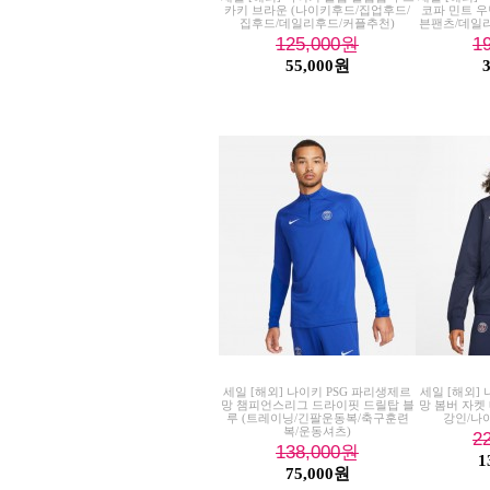
카키 브라운 (나이키후드/집업후드/
코파 민트 우
집후드/데일리후드/커플추천)
븐팬츠/데일
125,000
원
1
55,000원
세일 [해외] 나이키 PSG 파리생제르
세일 [해외]
망 챔피언스리그 드라이핏 드릴탑 블
망 봄버 자켓 
루 (트레이닝/긴팔운동복/축구훈련
강인/나
복/운동셔츠)
2
138,000
원
1
75,000원