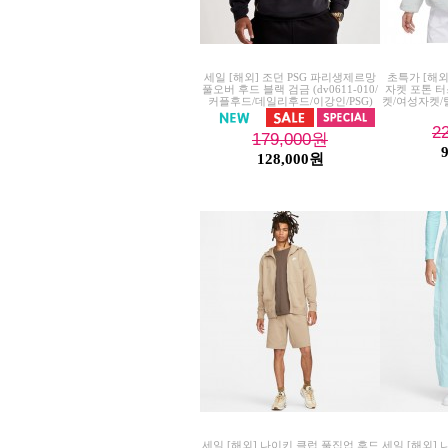
세일 [해외] 조던 PSG 파리생제르망
초특가 [해외]
풀오버 후드 블랙 검금 (dv0611-010/
자켓 포톤 터
커플후드/데일리후드/이강인/PSG)
켓/여성자켓/
2
179,000
원
128,000원
세일 [해외] 나이키 클럽 풀집업 후드
세일 [해외]