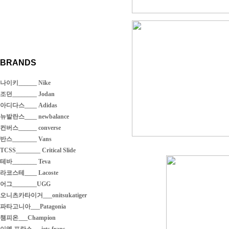
BRANDS
나이키______ Nike
조던________ Jodan
아디다스____ Adidas
뉴발란스____ newbalance
컨버스______ converse
반스________ Vans
TCSS________ Critical Slide
테바________ Teva
라코스테____ Lacoste
어그________UGG
오니츠카타이거___onitsukatiger
파타고니아___Patagonia
챔피온___Champion