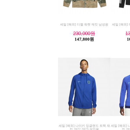
세일 [해외] 디젤 워렛 재킷 남성용
세일 [해외] 
230,000
원
1
147,800원
1
세일 [해외] 나이키 잉글랜드 트랙 재
세일 [해외]
킷 2022 2023 성인용
킷 20