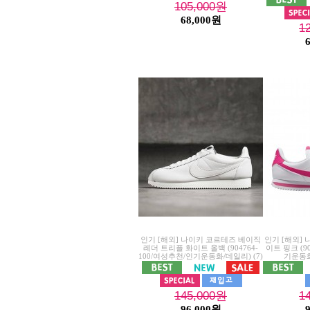
105,000
원
68,000원
1
인기 [해외] 나이키 코르테즈 베이직
인기 [해외]
레더 트리플 화이트 올백 (904764-
이트 핑크 (9
100/여성추천/인기운동화/데일리)
(7)
기운동화
145,000
원
1
96,000원