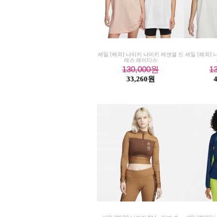
세일 [해외] 나이키 나이키 에센셜 드
세일 [해외]
레스 레이디스
130,000
원
1
33,260원