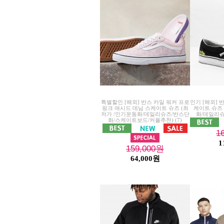
특별할인 [해외] 반스 카일 워커 프로
인기 [해외] 
핑크 애시드 데님 스케이트 슈즈 (최
케이트 슈즈
저가 /인기운동화/데일리슈즈/반스단
화/데일리슈
화/스케이트보드/커플추천)
(7)
1
1
159,000
원
64,000원