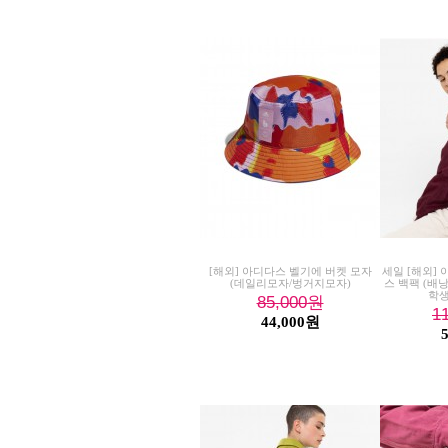
[해외] 아디다스 벨기에 버켓 모자
세일 [해외]
(데일리모자/벙거지모자)
스 백팩 (배
학생
85,000
원
1
44,000원