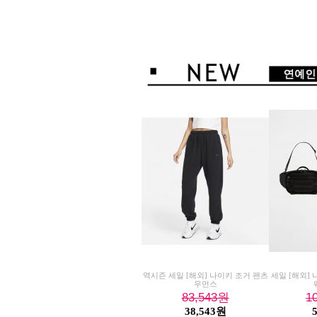
역시즌 세일 [해외] 나이키 조거 팬츠
세일 [해외]
우먼스
83,543
원
1
38,543원