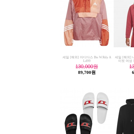
세일 [해외] 아디다스 Bts W.Rdy A
세일 [해외] 
Ld99
이핏 여성 
130,000
원
1
89,700원