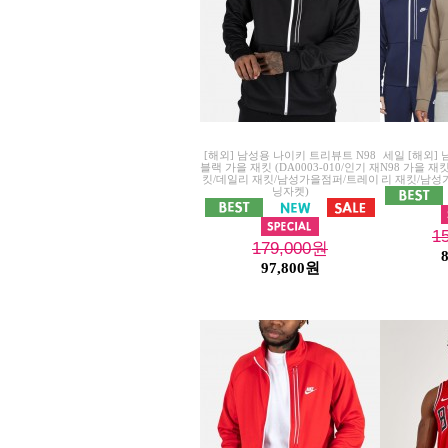
[해외] 남성용 나이키 트리뷰트 N98
세일 [해외]
블랙 가을 재킷 (DA0003-010/인기 재
N98 가을 재
킷/데일리 재킷/남성가을점퍼/트레이
리 재킷/남성
닝자켓)
1
179,000
원
97,800원