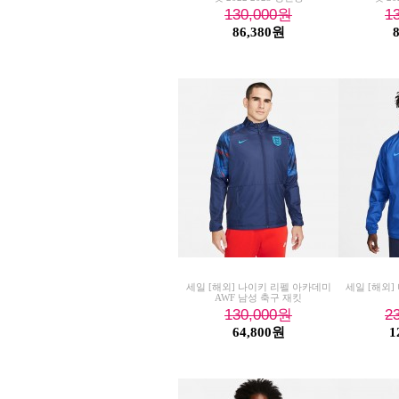
130,000
원
1
86,380원
세일 [해외] 나이키 리펠 아카데미
세일 [해외] 나
AWF 남성 축구 재킷
130,000
원
2
64,800원
1