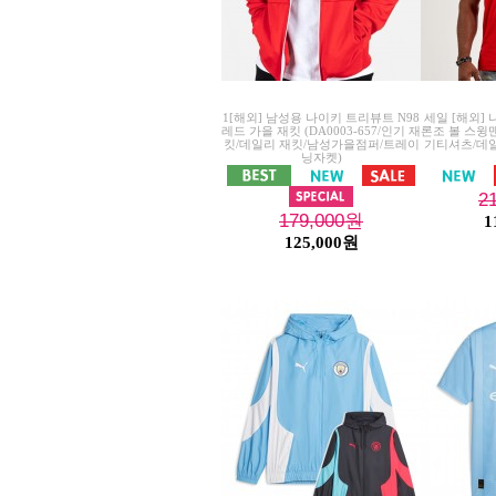
1[해외] 남성용 나이키 트리뷰트 N98
세일 [해외]
레드 가을 재킷 (DA0003-657/인기 재
론조 볼 스윙맨 
킷/데일리 재킷/남성가을점퍼/트레이
기티셔츠/데
닝자켓)
2
179,000
원
1
125,000원