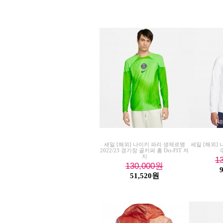
세일 [해외] 나이키 파리 생제르맹
세일 [해외] 
2022/23 경기장 골키퍼 홈 Dri-FIT 저
지
1
130,000
원
51,520원