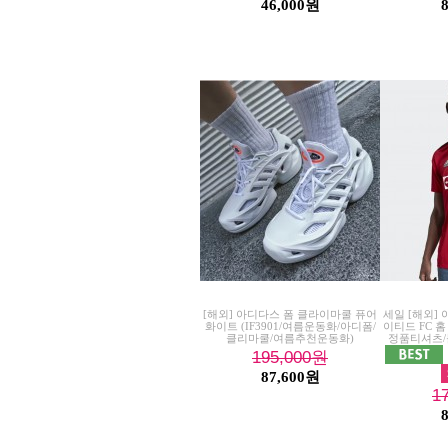
46,000원
[해외] 아디다스 폼 클라이마쿨 퓨어
세일 [해외]
화이트 (IF3901/여름운동화/아디폼/
이티드 FC 홈 
클리마쿨/여름추천운동화)
정품티셔츠/
195,000
원
87,600원
1