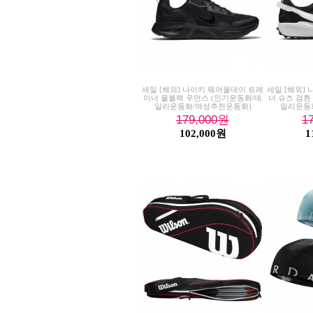
세일 [해외] 나이키 웨어올데이 트레
세일 [해외]
이너 올블랙 우먼스 (인기운동화/데
너 슈즈 검흰
일리운동화/여성추천운동화)
일리운동
179,000
원
1
102,000원
1