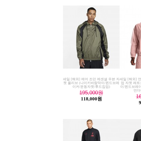
세일 [해외] 에어 조던 에센셜 우븐 자
세일 [해외] 
켓 올리브 (나이키바람막이/윈드브레
업 자켓 레트
이커/운동자켓/후드집업)
이/윈드브레이
언더
195,000
원
1
118,000원