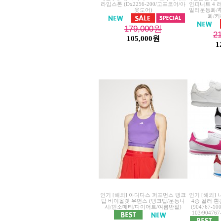
라임스톤 (Dx2256-200/고프코어/아
인피니트 4 
웃도어)
일리운동화/
화/커
179,000
원
2
105,000원
1
인기 [해외] 아디다스 퍼포먼스 탱크
인기 [해외]
탑 바이올렛 우먼스 (탱크탑/운동나
4종 컬러 
시/민소매티/다이어트/여름반팔)
(904767-100
103/904767