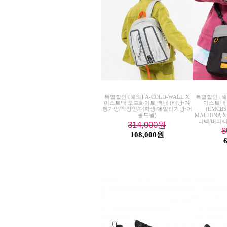
특별할인 [해외] A-COLD-WALL X
특별할인 [
이스트백 오프화이트 백팩 (배낭/여
이스트팩
행가방/직장인/대학생/데일리가방/어
(EMCBS
콜드월)
MACHINA 
디백/버디/
314,000
원
8
108,000원