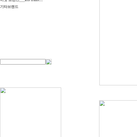
이엣 프란스___iets frans…
기타브랜드