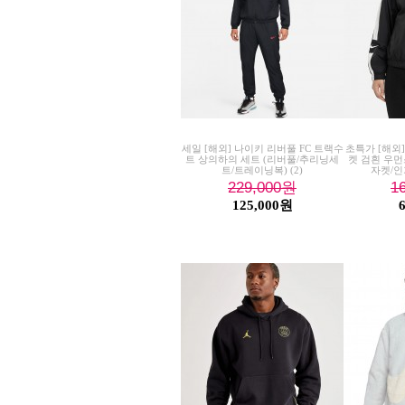
세일 [해외] 나이키 리버풀 FC 트랙수
초특가 [해외
트 상의하의 세트 (리버풀/추리닝세
켓 검흰 우먼
트/트레이닝복)
(2)
자켓/인
229,000
원
1
125,000원