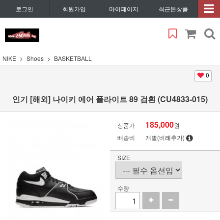
로그인
회원가입
마이페이지
최근본상품
NIKE
Shoes
BASKETBALL
0
인기 [해외] 나이키 에어 플라이트 89 검흰 (CU4833-015)
185,000
상품가
원
배송비
개별(비례추가)
SIZE
수량