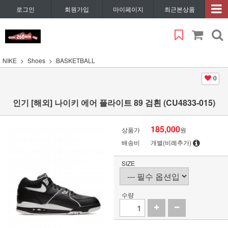
로그인
회원가입
마이페이지
최근본상품
NIKE
Shoes
BASKETBALL
0
인기 [해외] 나이키 에어 플라이트 89 검흰 (CU4833-015)
185,000
상품가
원
배송비
개별(비례추가)
SIZE
수량