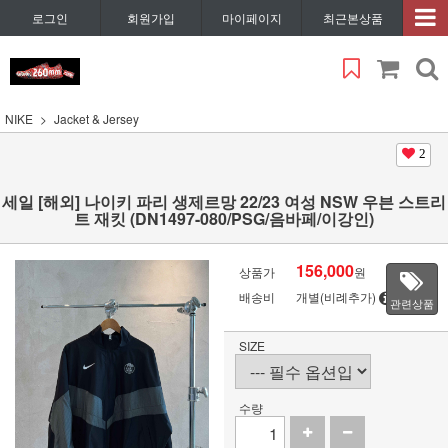
로그인
회원가입
마이페이지
최근본상품
NIKE
Jacket & Jersey
2
세일 [해외] 나이키 파리 생제르망 22/23 여성 NSW 우븐 스트리
트 재킷 (DN1497-080/PSG/음바페/이강인)
156,000
상품가
원
배송비
개별(비례추가)
관련상품
SIZE
수량