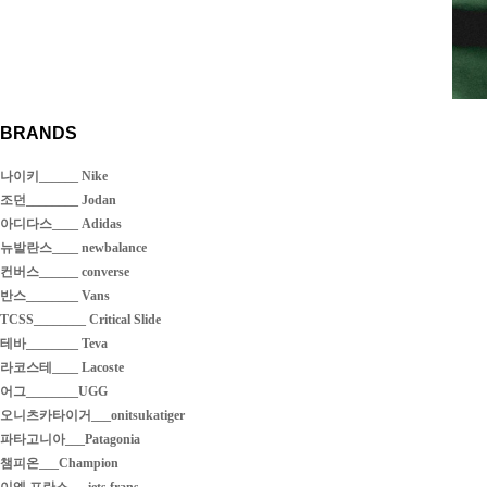
BRANDS
나이키______ Nike
조던________ Jodan
아디다스____ Adidas
뉴발란스____ newbalance
컨버스______ converse
반스________ Vans
TCSS________ Critical Slide
테바________ Teva
라코스테____ Lacoste
어그________UGG
오니츠카타이거___onitsukatiger
파타고니아___Patagonia
챔피온___Champion