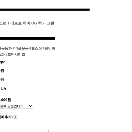
 조던 1 레트로 하이 OG 럭키 그린
한운동화
#커플운동
#헬스장
#런닝화
동화
#조던시리즈
ope
0
원
00원
EA
,000
원
비례추가)