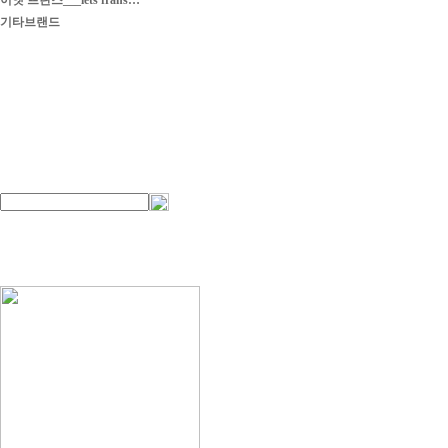
이엣 프란스___iets frans…
기타브랜드