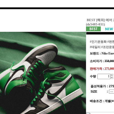
BEST [해외] 에어
(dz5485-031)
#인기운동화
#편
#데일리
#조던운
브랜드 : Nike Eur
소비자가 :
358,00
판매가격 :
275,0
수량
옵션적용가
:
275
SIZE
:
배송조건 : 개별(