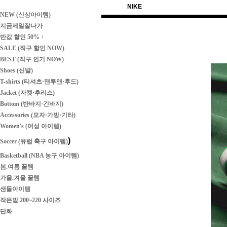
NIKE
NEW (신상아이템)
지금제일잘나가
반값 할인 50% ↑
SALE (직구 할인 NOW)
BEST (직구 인기 NOW)
Shoes (신발)
T-shirts (티셔츠·맨투맨·후드)
Jacket (자켓·후리스)
Bottom (반바지·긴바지)
Accessories (모자·가방·기타)
Women's (여성 아이템)
)
Soccer (유럽 축구 아이템)
Basketball (NBA 농구 아이템)
봄.여름 꿀템
가을.겨울 꿀템
샌들아이템
작은발 200~220 사이즈
단화