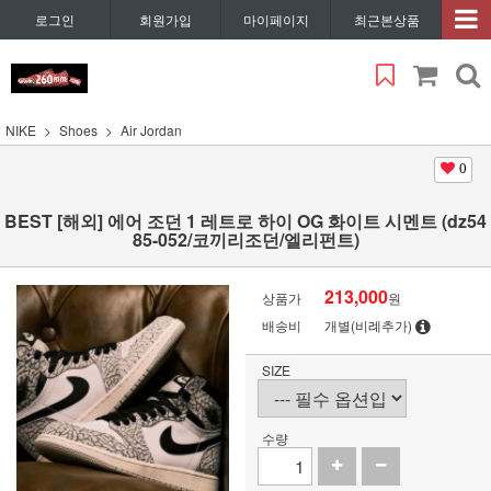
로그인
회원가입
마이페이지
최근본상품
NIKE
Shoes
Air Jordan
0
BEST [해외] 에어 조던 1 레트로 하이 OG 화이트 시멘트 (dz54
85-052/코끼리조던/엘리펀트)
213,000
상품가
원
배송비
개별(비례추가)
SIZE
수량