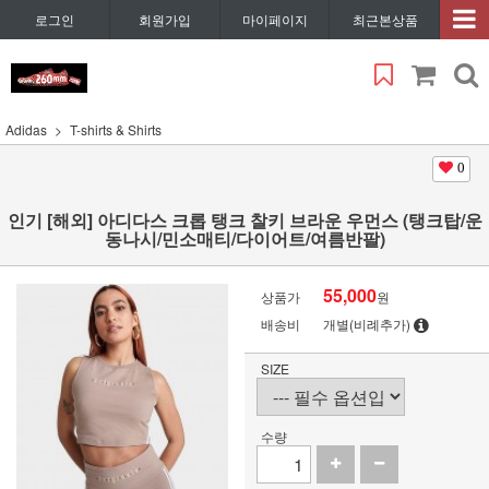
로그인
회원가입
마이페이지
최근본상품
Adidas
T-shirts & Shirts
0
인기 [해외] 아디다스 크롭 탱크 찰키 브라운 우먼스 (탱크탑/운
동나시/민소매티/다이어트/여름반팔)
55,000
상품가
원
배송비
개별(비례추가)
SIZE
수량