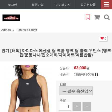
로그인
회원가입
마이페이지
최근본상품
Adidas
T-shirts & Shirts
0
인기 [해외] 아디다스 에센셜 립 크롭 탱크 탑 블랙 우먼스 (탱크
탑/운동나시/민소매티/다이어트/여름반팔)
63,000
상품가
원
배송비
개별(비례추가)
SIZE
수량