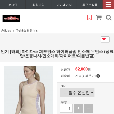
로그인
회원가입
마이페이지
최근본상품
Adidas
T-shirts & Shirts
0
인기 [해외] 아디다스 퍼포먼스 하이퍼글램 민소매 우먼스 (탱크
탑/운동나시/민소매티/다이어트/여름반팔)
62,000
상품가
원
배송비
개별(비례추가)
SIZE
수량