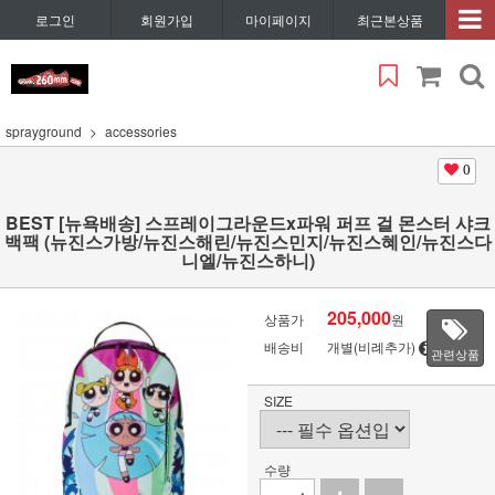
로그인
회원가입
마이페이지
최근본상품
sprayground
accessories
0
BEST [뉴욕배송] 스프레이그라운드x파워 퍼프 걸 몬스터 샤크
백팩 (뉴진스가방/뉴진스해린/뉴진스민지/뉴진스혜인/뉴진스다
니엘/뉴진스하니)
205,000
상품가
원
배송비
개별(비례추가)
관련상품
SIZE
수량