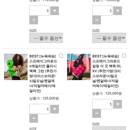
SIZE
SIZE
BEST [뉴욕배송]
BEST [뉴욕배송]
스프레이그라운드
스프레이그라운드
x에일리언 플러시
쉽핑 더 굿 백팩 DL
백팩 그린 (추천가
XV (추천가방/크리
방/크리스브라운/
스브라운/샤킬오
샤킬오닐/켄달제
닐/켄달제너/자말
너/자말머레이/에
머레이/에일리언)
일리언)
상품가 : 125,000원
상품가 : 125,000원
SIZE
SIZE