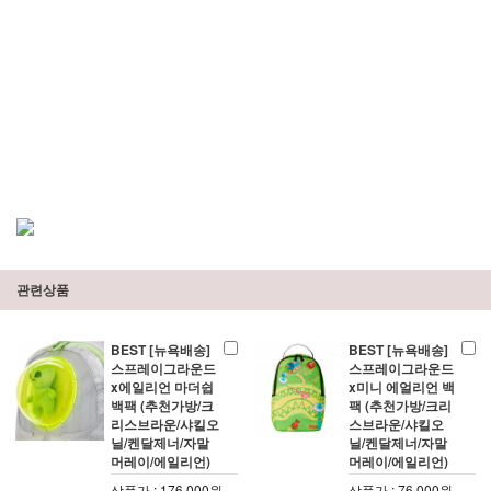
관련상품
BEST [뉴욕배송]
BEST [뉴욕배송]
스프레이그라운드
스프레이그라운드
x에일리언 마더쉽
x미니 에얼리언 백
백팩 (추천가방/크
팩 (추천가방/크리
리스브라운/샤킬오
스브라운/샤킬오
닐/켄달제너/자말
닐/켄달제너/자말
머레이/에일리언)
머레이/에일리언)
상품가 : 176,000원
상품가 : 76,000원