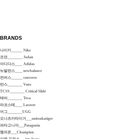
BRANDS
나이키______ Nike
조던________ Jodan
아디다스____ Adidas
뉴발란스____ newbalance
컨버스______ converse
반스________ Vans
TCSS________ Critical Slide
테바________ Teva
라코스테____ Lacoste
어그________UGG
오니츠카타이거___onitsukatiger
파타고니아___Patagonia
챔피온___Champion