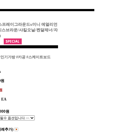
] 스프레이그라운드x미니 에얼리언
리스브라운/샤킬오닐/켄달제너/자
)
#인기가방
#카공
#스케이트보드
A
0
원
0원
EA
000
원
비례추가)