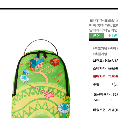
BEST [뉴욕배송
백팩 (추천가방/크
말머레이/에일리언
#학교가방
#백팩
#추천가방
브랜드 : Nike US
소비자가 :
135,00
판매가격 :
76,00
수량
옵션적용가
:
76,
SIZE
:
배송조건 : 개별(