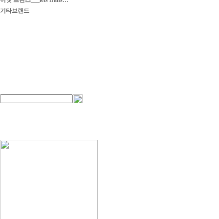
이엣 프란스___iets frans…
기타브랜드