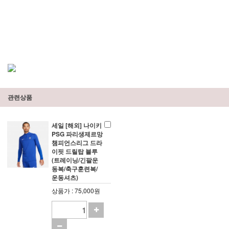
관련상품
세일 [해외] 나이키
PSG 파리생제르망
챔피언스리그 드라
이핏 드릴탑 블루
(트레이닝/긴팔운
동복/축구훈련복/
운동셔츠)
상품가 : 75,000원