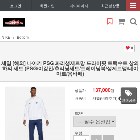
로그인
회원가입
마이페이지
최근본상품
NIKE
Bottom
0
세일 [해외] 나이키 PSG 파리생제르망 드라이핏 트랙수트 상의
하의 세트 (PSG/이강인/추리닝세트/트레이닝복/생제르맹/네이
마르/음바페)
137,000
상품가
원
배송비
개별(비례추가)
관련상품
SIZE
수량