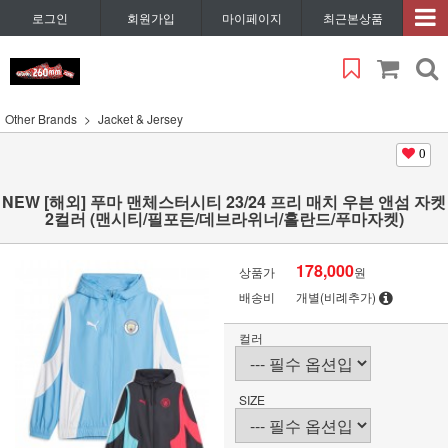
로그인
회원가입
마이페이지
최근본상품
Other Brands
Jacket & Jersey
0
NEW [해외] 푸마 맨체스터시티 23/24 프리 매치 우븐 앤섬 자켓
2컬러 (맨시티/필포든/데브라위너/홀란드/푸마자켓)
178,000
상품가
원
배송비
개별(비례추가)
컬러
SIZE