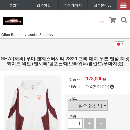
로그인
회원가입
마이페이지
최근본상품
Other Brands
Jacket & Jersey
0
NEW [해외] 푸마 맨체스터시티 23/24 프리 매치 우븐 앤섬 자켓
화이트 와인 (맨시티/필포든/데브라위너/홀란드/푸마자켓)
178,000
상품가
원
배송비
개별(비례추가)
SIZE
수량