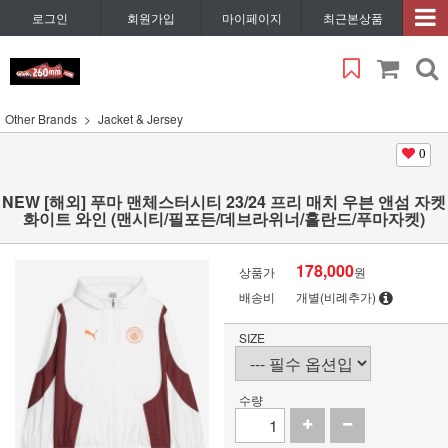
로그인
회원가입
마이페이지
최근본상품
Other Brands
Jacket & Jersey
0
NEW [해외] 푸마 맨체스터시티 23/24 프리 매치 우븐 앤섬 자켓
화이트 와인 (맨시티/필포든/데브라위너/홀란드/푸마자켓)
178,000
상품가
원
배송비
개별(비례추가)
SIZE
수량