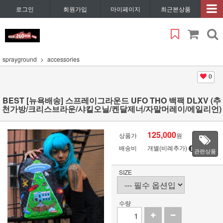
로그인
회원가입
마이페이지
최근본상품
sprayground
accessories
0
BEST [뉴욕배송] 스프레이그라운드 UFO THO 백팩 DLXV (추
천가방/크리스브라운/샤킬오닐/켄달제너/자말머레이/에일리언)
125,000
상품가
원
배송비
개별(비례추가)
관련상품
SIZE
수량