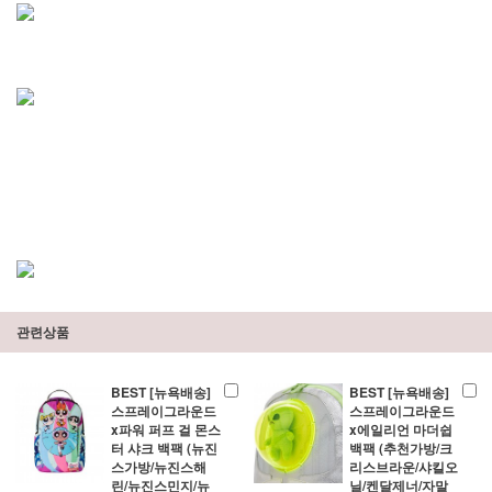
관련상품
BEST [뉴욕배송]
BEST [뉴욕배송]
스프레이그라운드
스프레이그라운드
x파워 퍼프 걸 몬스
x에일리언 마더쉽
터 샤크 백팩 (뉴진
백팩 (추천가방/크
스가방/뉴진스해
리스브라운/샤킬오
린/뉴진스민지/뉴
닐/켄달제너/자말