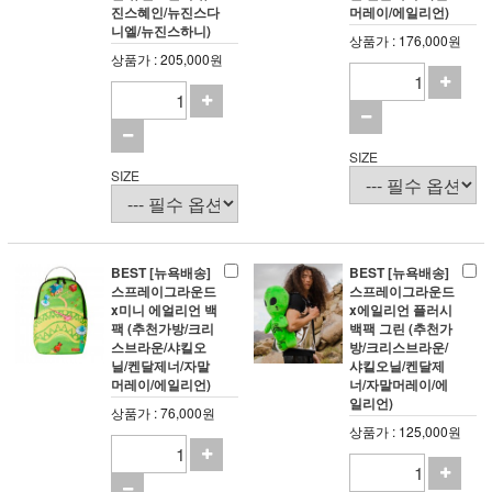
진스혜인/뉴진스다
머레이/에일리언)
니엘/뉴진스하니)
상품가 : 176,000원
상품가 : 205,000원
SIZE
SIZE
BEST [뉴욕배송]
BEST [뉴욕배송]
스프레이그라운드
스프레이그라운드
x미니 에얼리언 백
x에일리언 플러시
팩 (추천가방/크리
백팩 그린 (추천가
스브라운/샤킬오
방/크리스브라운/
닐/켄달제너/자말
샤킬오닐/켄달제
머레이/에일리언)
너/자말머레이/에
일리언)
상품가 : 76,000원
상품가 : 125,000원