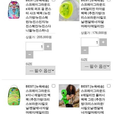
BEST [뉴욕배송]
BEST [뉴욕배송]
스프레이그라운드
스프레이그라운드
x파워 퍼프 걸 몬스
x에일리언 마더쉽
터 샤크 백팩 (뉴진
백팩 (추천가방/크
스가방/뉴진스해
리스브라운/샤킬오
린/뉴진스민지/뉴
닐/켄달제너/자말
진스혜인/뉴진스다
머레이/에일리언)
니엘/뉴진스하니)
상품가 : 176,000원
상품가 : 205,000원
SIZE
SIZE
BEST [뉴욕배송]
BEST [뉴욕배송]
스프레이그라운드
스프레이그라운드
x미니 에얼리언 백
x에일리언 플러시
팩 (추천가방/크리
백팩 그린 (추천가
스브라운/샤킬오
방/크리스브라운/
닐/켄달제너/자말
샤킬오닐/켄달제
머레이/에일리언)
너/자말머레이/에