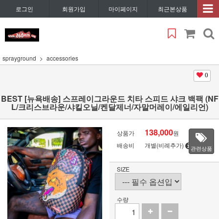
로그인
회원가입
마이페이지
최근본상품
sprayground
accessories
0
BEST [뉴욕배송] 스프레이그라운드 치타 스피드 샤크 백팩 (NF
L/크리스브라운/샤킬오닐/켄달제너/자말머레이/에일리언)
138,000
상품가
원
배송비
개별(비례추가)
관련상품
SIZE
수량