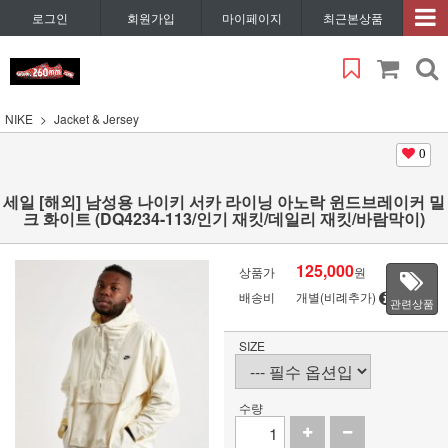
로그인
회원가입
마이페이지
최근본상품
NIKE
Jacket & Jersey
0
세일 [해외] 남성용 나이키 서카 라이닝 아노락 윈드브레이커 밀
크 화이트 (DQ4234-113/인기 재킷/데일리 재킷/바람막이)
125,000
상품가
원
배송비
개별(비례추가)
관련상품
SIZE
수량