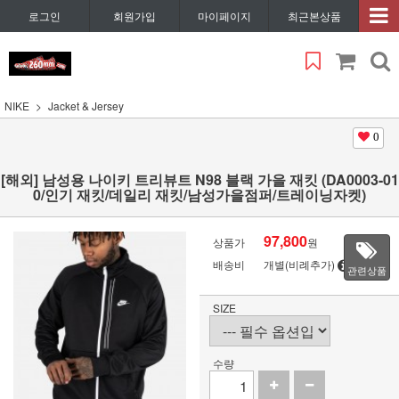
로그인
회원가입
마이페이지
최근본상품
NIKE
Jacket & Jersey
0
[해외] 남성용 나이키 트리뷰트 N98 블랙 가을 재킷 (DA0003-01
0/인기 재킷/데일리 재킷/남성가을점퍼/트레이닝자켓)
97,800
상품가
원
배송비
개별(비례추가)
관련상품
SIZE
수량