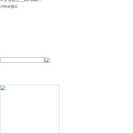
이엣 프란스___iets frans…
기타브랜드