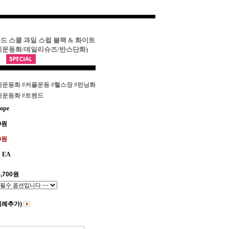
올드 스쿨 과일 스컬 블랙 & 화이트
기운동화/데일리슈즈/반스단화)
한운동화
#커플운동
#헬스장
#런닝화
천운동화
#트렌드
ope
0
원
00원
EA
,700
원
비례추가)