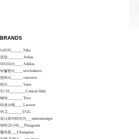
BRANDS
나이키______ Nike
조던________ Jodan
아디다스____ Adidas
뉴발란스____ newbalance
컨버스______ converse
반스________ Vans
TCSS________ Critical Slide
테바________ Teva
라코스테____ Lacoste
어그________UGG
오니츠카타이거___onitsukatiger
파타고니아___Patagonia
챔피온___Champion