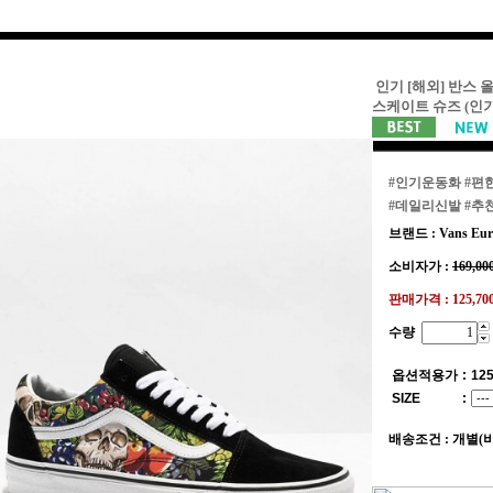
인기 [해외] 반스 
스케이트 슈즈 (인
#인기운동화
#편
#데일리신발
#추
브랜드 : Vans Eur
소비자가 :
169,00
판매가격 :
125,7
수량
옵션적용가
:
125
SIZE
:
배송조건 : 개별(