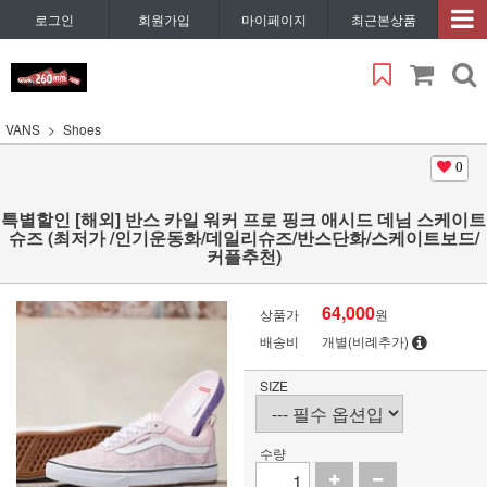
로그인
회원가입
마이페이지
최근본상품
VANS
Shoes
0
특별할인 [해외] 반스 카일 워커 프로 핑크 애시드 데님 스케이트
슈즈 (최저가 /인기운동화/데일리슈즈/반스단화/스케이트보드/
커플추천)
64,000
상품가
원
배송비
개별(비례추가)
SIZE
수량