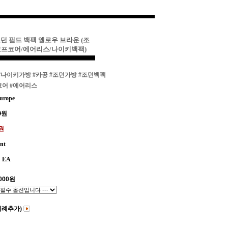
조던 필드 백팩 옐로우 브라운 (조
고프코어/에어리스/나이키백팩)
#나이키가방
#카공
#조던가방
#조던백팩
코어
#에어리스
urope
0
원
0원
int
EA
000
원
비례추가)