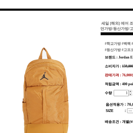
세일 [해외] 에어 
던가방/등산가방/
#학교가방
#백팩
#등산가방
#고프
브랜드 : Jordan E
소비자가 :
159,00
판매가격 :
76,00
적립금액 :
400 po
수량
옵션적용가
:
76,
SIZE
:
배송조건 : 개별(