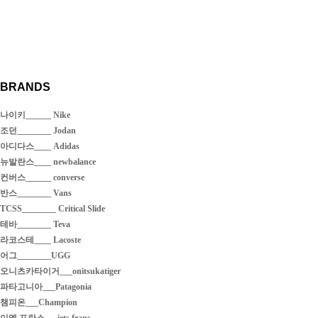
BRANDS
나이키______ Nike
조던________ Jodan
아디다스____ Adidas
뉴발란스____ newbalance
컨버스______ converse
반스________ Vans
TCSS________ Critical Slide
테바________ Teva
라코스테____ Lacoste
어그________UGG
오니츠카타이거___onitsukatiger
파타고니아___Patagonia
챔피온___Champion