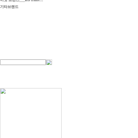
이엣 프란스___iets frans…
기타브랜드