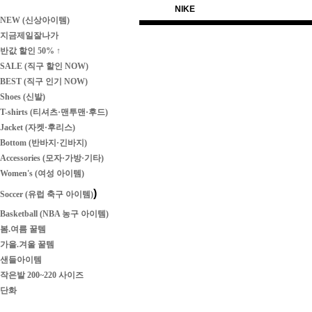
NIKE
NEW (신상아이템)
지금제일잘나가
반값 할인 50% ↑
SALE (직구 할인 NOW)
BEST (직구 인기 NOW)
Shoes (신발)
T-shirts (티셔츠·맨투맨·후드)
Jacket (자켓·후리스)
Bottom (반바지·긴바지)
Accessories (모자·가방·기타)
Women's (여성 아이템)
)
Soccer (유럽 축구 아이템)
Basketball (NBA 농구 아이템)
봄.여름 꿀템
가을.겨울 꿀템
샌들아이템
작은발 200~220 사이즈
단화