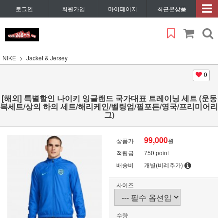
로그인
회원가입
마이페이지
최근본상품
NIKE
Jacket & Jersey
0
[해외] 특별할인 나이키 잉글랜드 국가대표 트레이닝 세트 (운동
복세트/상의 하의 세트/해리케인/벨링엄/필포든/영국/프리미어리
그)
99,000
상품가
원
적립금
750 point
배송비
개별(비례추가)
사이즈
수량