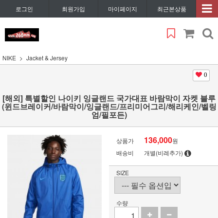
로그인
회원가입
마이페이지
최근본상품
NIKE
Jacket & Jersey
0
[해외] 특별할인 나이키 잉글랜드 국가대표 바람막이 자켓 블루
(윈드브레이커/바람막이/잉글랜드/프리미어그리/해리케인/벨링
엄/필포든)
136,000
상품가
원
배송비
개별(비례추가)
SIZE
수량