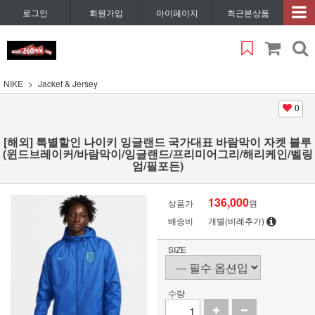
로그인
회원가입
마이페이지
최근본상품
NIKE
Jacket & Jersey
0
[해외] 특별할인 나이키 잉글랜드 국가대표 바람막이 자켓 블루
(윈드브레이커/바람막이/잉글랜드/프리미어그리/해리케인/벨링
엄/필포든)
136,000
상품가
원
배송비
개별(비례추가)
SIZE
수량