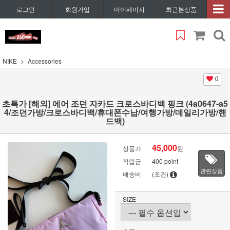
로그인
회원가입
마이페이지
최근본상품
NIKE
Accessories
0
초특가 [해외] 에어 조던 자카드 크로스바디백 핑크 (4a0647-a5
4/조던가방/크로스바디백/휴대폰수납/여행가방/데일리가방/핸
드백)
45,000
상품가
원
적립금
400 point
관련상품
배송비
(조건)
SIZE