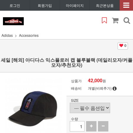
로그인
회원가입
마이페이지
최근본상품
Adidas
Accessories
0
세일 [해외] 아디다스 익스플로러 캡 블루블랙 (데일리모자/커플
모자/추천모자)
42,000
상품가
원
배송비
개별(비례추가)
SIZE
수량