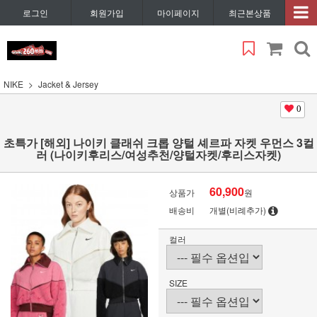
로그인
회원가입
마이페이지
최근본상품
NIKE
Jacket & Jersey
0
초특가 [해외] 나이키 클래쉬 크롭 양털 셰르파 자켓 우먼스 3컬
러 (나이키후리스/여성추천/양털자켓/후리스자켓)
60,900
상품가
원
배송비
개별(비례추가)
컬러
SIZE