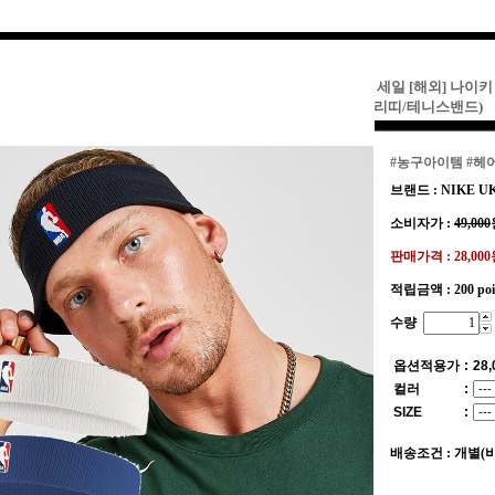
세일 [해외] 나이키
리띠/테니스밴드)
#농구아이템
#헤
브랜드 : NIKE U
소비자가 :
49,000
판매가격 :
28,00
적립금액 :
200 po
수량
옵션적용가
:
28,
컬러
:
SIZE
:
배송조건 : 개별(