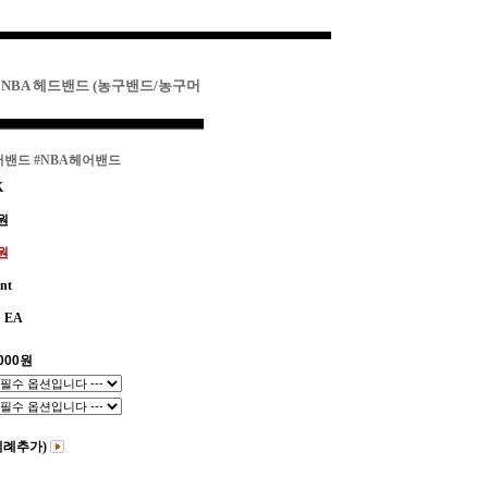
 NBA 헤드밴드 (농구밴드/농구머
어밴드
#NBA헤어밴드
K
원
0원
int
EA
000
원
비례추가)