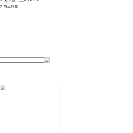
이엣 프란스___iets frans…
기타브랜드