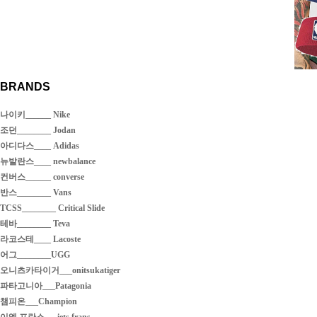
BRANDS
나이키______ Nike
조던________ Jodan
아디다스____ Adidas
뉴발란스____ newbalance
컨버스______ converse
반스________ Vans
TCSS________ Critical Slide
테바________ Teva
라코스테____ Lacoste
어그________UGG
오니츠카타이거___onitsukatiger
파타고니아___Patagonia
챔피온___Champion