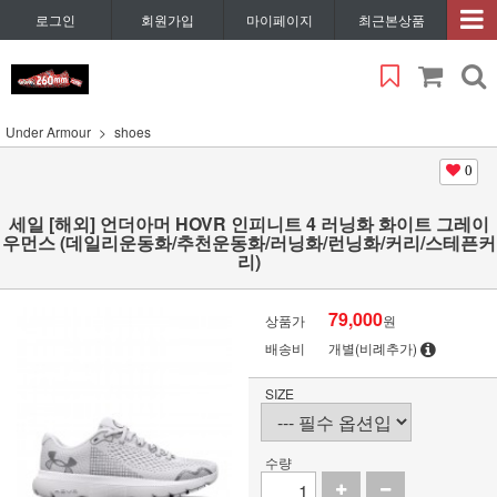
로그인
회원가입
마이페이지
최근본상품
Under Armour
shoes
0
세일 [해외] 언더아머 HOVR 인피니트 4 러닝화 화이트 그레이
우먼스 (데일리운동화/추천운동화/러닝화/런닝화/커리/스테픈커
리)
79,000
상품가
원
배송비
개별(비례추가)
SIZE
수량