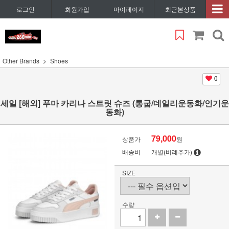
로그인
회원가입
마이페이지
최근본상품
Other Brands
Shoes
0
세일 [해외] 푸마 카리나 스트릿 슈즈 (통굽/데일리운동화/인기운
동화)
79,000
상품가
원
배송비
개별(비례추가)
SIZE
수량