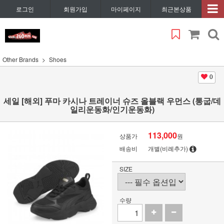
로그인
회원가입
마이페이지
최근본상품
Other Brands
Shoes
0
세일 [해외] 푸마 카시나 트레이너 슈즈 올블랙 우먼스 (통굽/데
일리운동화/인기운동화)
113,000
상품가
원
배송비
개별(비례추가)
SIZE
수량