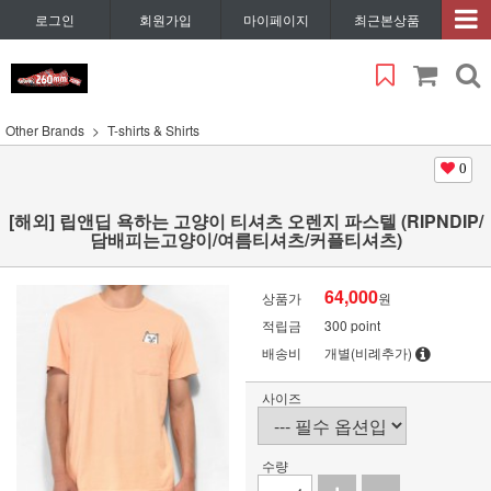
로그인
회원가입
마이페이지
최근본상품
Other Brands
T-shirts & Shirts
0
[해외] 립앤딥 욕하는 고양이 티셔츠 오렌지 파스텔 (RIPNDIP/
담배피는고양이/여름티셔츠/커플티셔츠)
64,000
상품가
원
적립금
300 point
배송비
개별(비례추가)
사이즈
수량