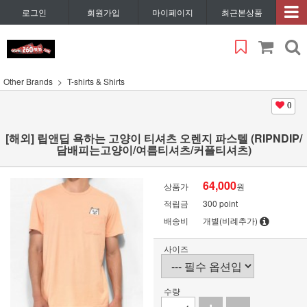
로그인
회원가입
마이페이지
최근본상품
Other Brands
T-shirts & Shirts
0
[해외] 립앤딥 욕하는 고양이 티셔츠 오렌지 파스텔 (RIPNDIP/
담배피는고양이/여름티셔츠/커플티셔츠)
64,000
상품가
원
적립금
300 point
배송비
개별(비례추가)
사이즈
수량