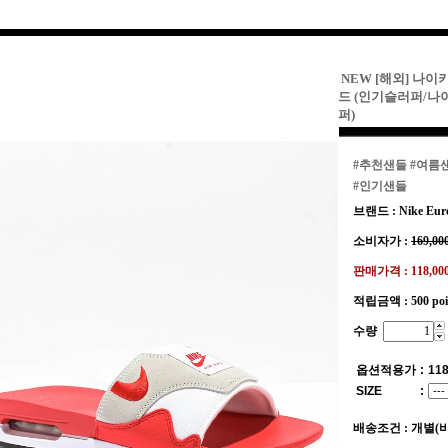
NEW [해외] 나이
드 (인기슬러퍼/
퍼)
#추천샌들
#여름
#인기샌들
브랜드 : Nike Eur
소비자가 :
169,00
판매가격 :
118,0
적립금액 :
500 po
수량
옵션적용가
:
118
SIZE
:
배송조건 : 개별(