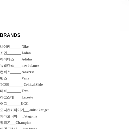
BRANDS
나이키______ Nike
조던________ Jodan
아디다스____ Adidas
뉴발란스____ newbalance
컨버스______ converse
반스________ Vans
TCSS________ Critical Slide
테바________ Teva
라코스테____ Lacoste
어그________UGG
오니츠카타이거___onitsukatiger
파타고니아___Patagonia
챔피온___Champion