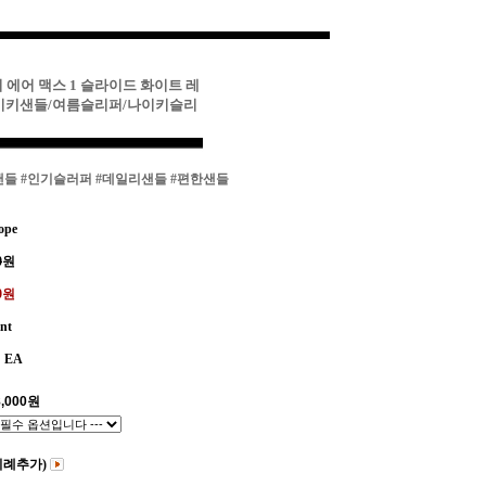
키 에어 맥스 1 슬라이드 화이트 레
나이키샌들/여름슬리퍼/나이키슬리
샌들
#인기슬러퍼
#데일리샌들
#편한샌들
ope
0
원
00원
int
EA
,000
원
비례추가)