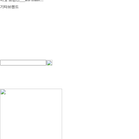
이엣 프란스___iets frans…
기타브랜드