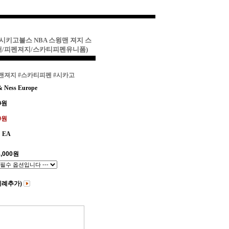
시키고불스 NBA 스윙맨 져지 스
어/피펜져지/스카티피펜유니폼)
윙맨져지
#스카티피펜
#시카고
& Ness Europe
0
원
00원
EA
,000
원
비례추가)