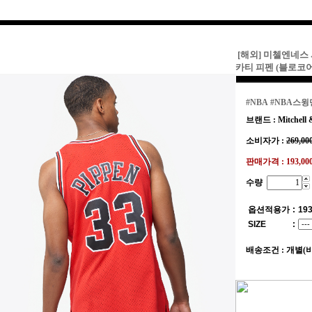
[해외] 미첼엔네스 
카티 피펜 (블로코
#NBA
#NBA스
브랜드 : Mitchell 
소비자가 :
269,00
판매가격 :
193,0
수량
옵션적용가
:
193
SIZE
:
배송조건 : 개별(