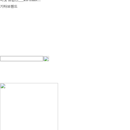
이엣 프란스___iets frans…
기타브랜드