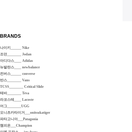
BRANDS
나이키______ Nike
조던________ Jodan
아디다스____ Adidas
뉴발란스____ newbalance
컨버스______ converse
반스________ Vans
TCSS________ Critical Slide
테바________ Teva
라코스테____ Lacoste
어그________UGG
오니츠카타이거___onitsukatiger
파타고니아___Patagonia
챔피온___Champion