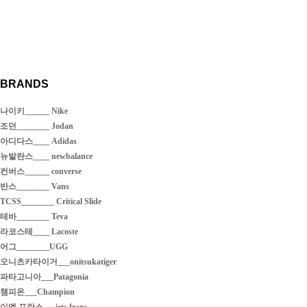
BRANDS
나이키______ Nike
조던________ Jodan
아디다스____ Adidas
뉴발란스____ newbalance
컨버스______ converse
반스________ Vans
TCSS________ Critical Slide
테바________ Teva
라코스테____ Lacoste
어그________UGG
오니츠카타이거___onitsukatiger
파타고니아___Patagonia
챔피온___Champion