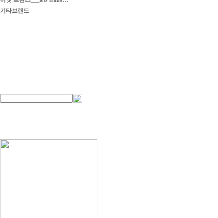
이엣 프란스___iets frans…
기타브랜드