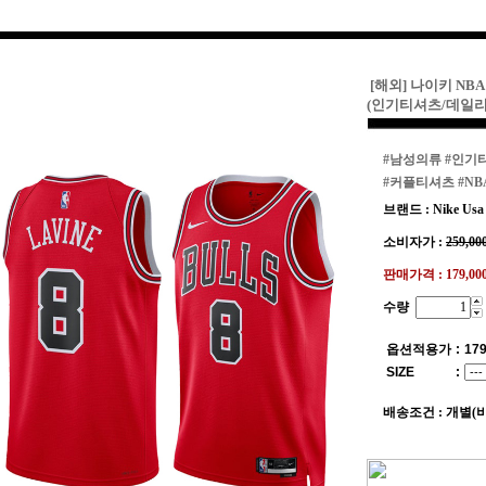
[해외] 나이키 NB
(인기티셔츠/데일
#남성의류
#인기
#커플티셔츠
#NB
브랜드 : Nike Usa
소비자가 :
259,00
판매가격 :
179,0
수량
옵션적용가
:
179
SIZE
:
배송조건 : 개별(