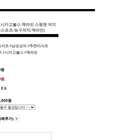
A 시카고불스 잭라빈 스윙맨 져지
리스포츠/농구져지/잭라빈)
티셔츠
#남성상의
#추천티셔츠
A
#시카고불스
#잭라빈
0
원
00원
EA
,000
원
비례추가)