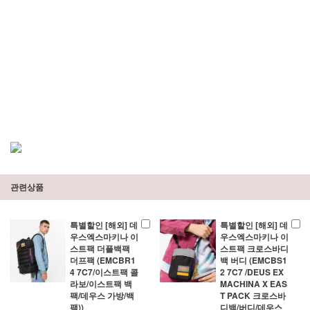
관련상품
특별할인 [해외] 데
특별할인 [해외] 데
우스엑스마키나 이
우스엑스마키나 이
스트팩 더플백팩
스트팩 크로스바디
더프팩 (EMCBR1
백 버디 (EMCBS1
4 7C7/이스트팩 콜
2 7C7 /DEUS EX
라보/이스트팩 백
MACHINA X EAS
팩/데우스 가방/백
T PACK 크로스바
팩))
디백/버디/데우스