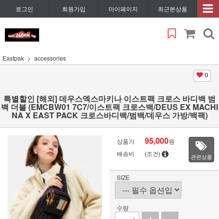
로그인
회원가입
마이페이지
최근본상품
Eastpak
accessories
0
특별할인 [해외] 데우스엑스마키나 이스트팩 크로스 바디백 범
백 더블 (EMCBW01 7C7/이스트팩 크로스백/DEUS EX MACHI
NA X EAST PACK 크로스바디백/범백/데우스 가방/백팩)
95,000
상품가
원
배송비
(조건)
관련상품
SIZE
수량