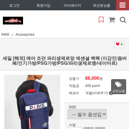
로그인
회원가입
마이페이지
최근본상품
NIKE
Accessories
0
세일 [해외] 에어 조던 파리생제르망 에센셜 백팩 (이강인/음바
페/인기가방/PSG가방/PSG/파리생제르맹/네이마르)
66,000
상품가
원
적립금
400 point
관련상품
배송비
개별(비례추가)
SIZE
수량