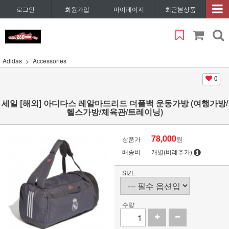
로그인
회원가입
마이페이지
최근본상품
Adidas
Accessories
0
세일 [해외] 아디다스 레알마드리드 더플백 운동가방 (여행가방/
헬스가방/체육관/트레이닝)
78,000
상품가
원
배송비
개별(비례추가)
SIZE
수량