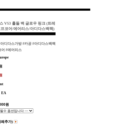
스 VS3 홀돌 백 글로우 핑크 (트레
고프코어/에어리스/아디다스백팩)
#아디다스가방
#카공
#아디다스백팩
코어
#에어리스
urope
원
0원
int
EA
000
원
비례추가)