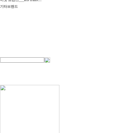
이엣 프란스___iets frans…
기타브랜드