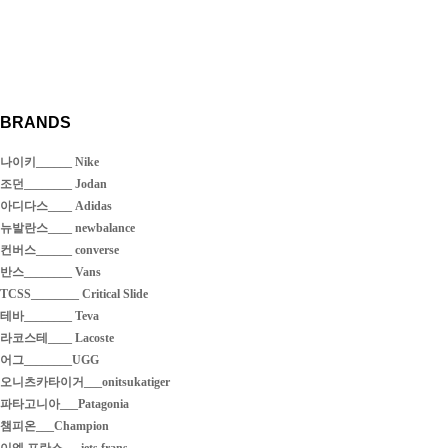
BRANDS
나이키______ Nike
조던________ Jodan
아디다스____ Adidas
뉴발란스____ newbalance
컨버스______ converse
반스________ Vans
TCSS________ Critical Slide
테바________ Teva
라코스테____ Lacoste
어그________UGG
오니츠카타이거___onitsukatiger
파타고니아___Patagonia
챔피온___Champion