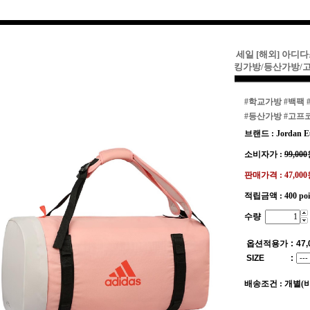
세일 [해외] 아디다
킹가방/등산가방/
#학교가방
#백팩
#등산가방
#고프
브랜드 : Jordan E
소비자가 :
99,000
판매가격 :
47,00
적립금액 :
400 po
수량
옵션적용가
:
47,
SIZE
:
배송조건 : 개별(