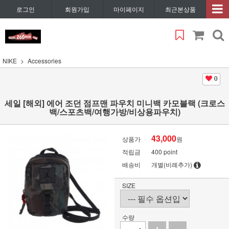
로그인
회원가입
마이페이지
최근본상품
NIKE
Accessories
0
세일 [해외] 에어 조던 점프맨 파우치 미니백 카모블랙 (크로스
백/스포츠백/여행가방/비상용파우치)
43,000
상품가
원
적립금
400 point
배송비
개별(비례추가)
SIZE
수량