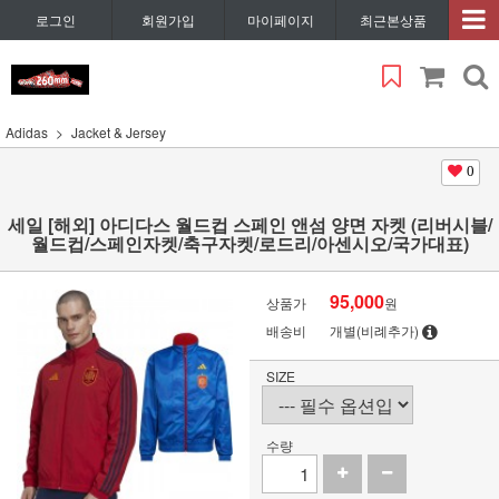
로그인
회원가입
마이페이지
최근본상품
Adidas
Jacket & Jersey
0
세일 [해외] 아디다스 월드컵 스페인 앤섬 양면 자켓 (리버시블/
월드컵/스페인자켓/축구자켓/로드리/아센시오/국가대표)
95,000
상품가
원
배송비
개별(비례추가)
SIZE
수량