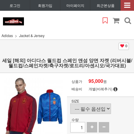
로그인
회원가입
마이페이지
최근본상품
Adidas
Jacket & Jersey
0
세일 [해외] 아디다스 월드컵 스페인 앤섬 양면 자켓 (리버시블/
월드컵/스페인자켓/축구자켓/로드리/아센시오/국가대표)
95,000
상품가
원
배송비
개별(비례추가)
SIZE
수량