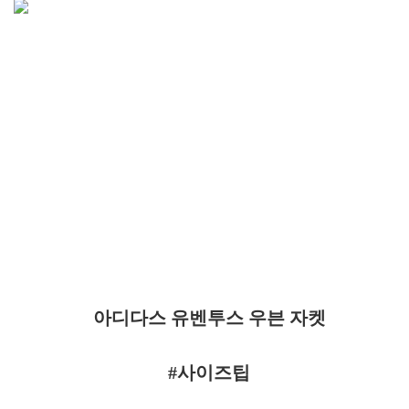
아디다스 유벤투스 우븐 자켓
#사이즈팁