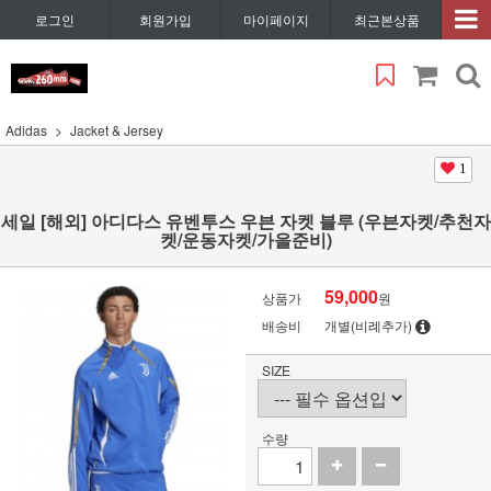
로그인
회원가입
마이페이지
최근본상품
Adidas
Jacket & Jersey
1
세일 [해외] 아디다스 유벤투스 우븐 자켓 블루 (우븐자켓/추천자
켓/운동자켓/가을준비)
59,000
상품가
원
배송비
개별(비례추가)
SIZE
수량