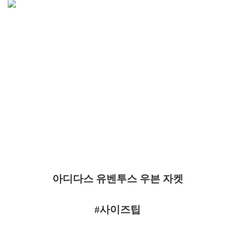
아디다스 유벤투스 우븐 자켓
#사이즈팁