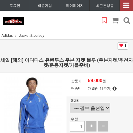
로그인
회원가입
마이페이지
최근본상품
Adidas
Jacket & Jersey
1
세일 [해외] 아디다스 유벤투스 우븐 자켓 블루 (우븐자켓/추천자
켓/운동자켓/가을준비)
59,000
상품가
원
배송비
개별(비례추가)
SIZE
수량