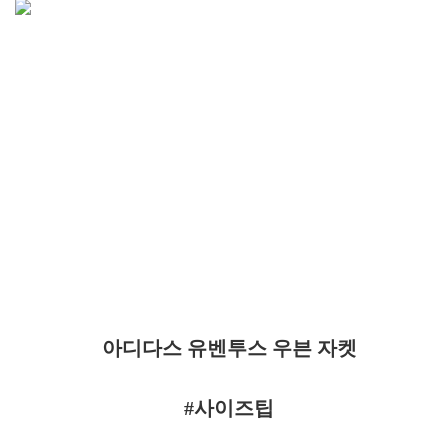
아디다스 유벤투스 우븐 자켓
#사이즈팁