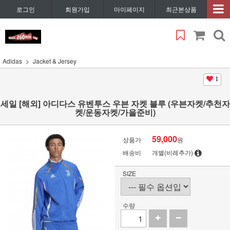
로그인
회원가입
마이페이지
최근본상품
Adidas
Jacket & Jersey
1
세일 [해외] 아디다스 유벤투스 우븐 자켓 블루 (우븐자켓/추천자
켓/운동자켓/가을준비)
59,000
상품가
원
배송비
개별(비례추가)
SIZE
수량