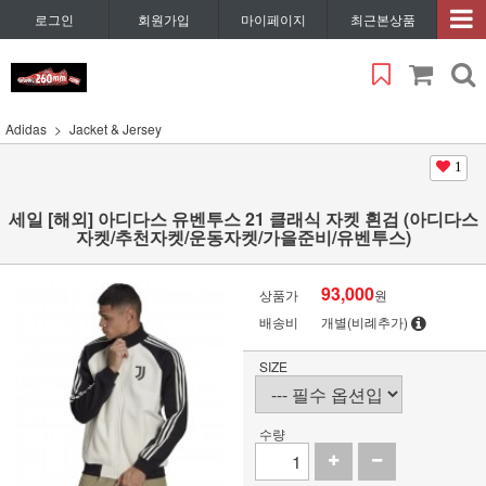
로그인
회원가입
마이페이지
최근본상품
Adidas
Jacket & Jersey
1
세일 [해외] 아디다스 유벤투스 21 클래식 자켓 흰검 (아디다스
자켓/추천자켓/운동자켓/가을준비/유벤투스)
93,000
상품가
원
배송비
개별(비례추가)
SIZE
수량