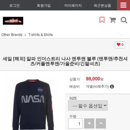
로그인
회원가입
마이페이지
최근본상품
Other Brands
T-shirts & Shirts
0
세일 [해외] 알파 인더스트리 나사 맨투맨 블루 (맨투맨/추천셔
츠/커플맨투맨/가을준비/긴팔셔츠)
98,000
상품가
원
배송비
개별(비례추가)
SIZE
수량