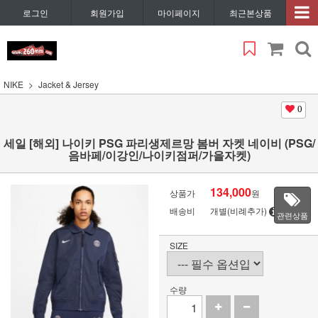
로그인
회원가입
마이페이지
최근본상품
NIKE
Jacket & Jersey
0
세일 [해외] 나이키 PSG 파리생제르망 봄버 자켓 네이비 (PSG/
음바페/이강인/나이키점퍼/가을자켓)
134,000
상품가
원
배송비
개별(비례추가)
관련상품
SIZE
수량